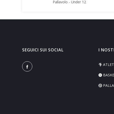
Pallavolo - Under 12
SEGUICI SUI SOCIAL
I NOST
ATLET
BASK
PALL